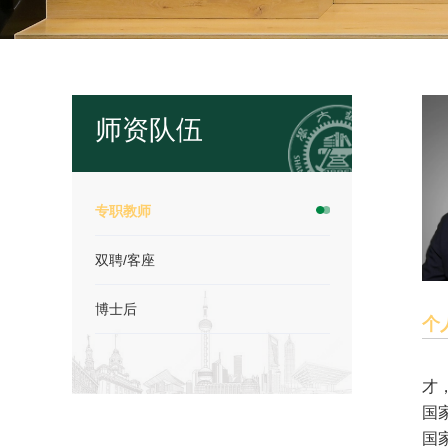
师资队伍
专职教师
双聘/客座
博士后
个
才
国
国