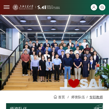
首页
/
师资队伍
/
专职教师