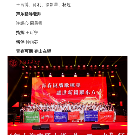
王言博、肖利、徐新星、杨超
声乐指导老师
许耀心 周秉卿
指挥
王昕宁
钢伴
钟雨芯
青春可期 春山在望