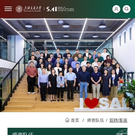
首页
/
师资队伍
/
双聘/客座